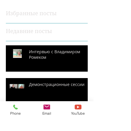
Избранные посты
Недавние посты
Интервью с Владимиром
Ромеком
Демонстрационные сессии
Phone
Email
YouTube
Перевод статьи
"Односессионный майндсет:
14 принципов, полученных в