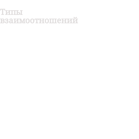
Типы
взаимоотношений
Каждый день мы вступаем во 
взаимодействие с множеством 
людей. От многих из них нам не 
нужно ничего, кроме как быстрого 