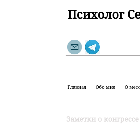
Психолог С
Главная
Обо мне
О мет
Заметки о конгрессе