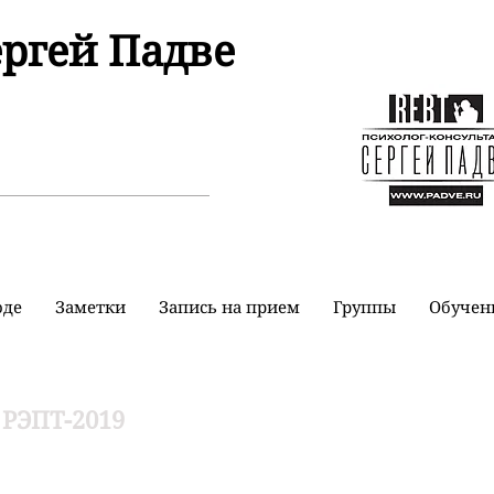
ергей Падве
оде
Заметки
Запись на прием
Группы
Обучен
 РЭПТ-2019