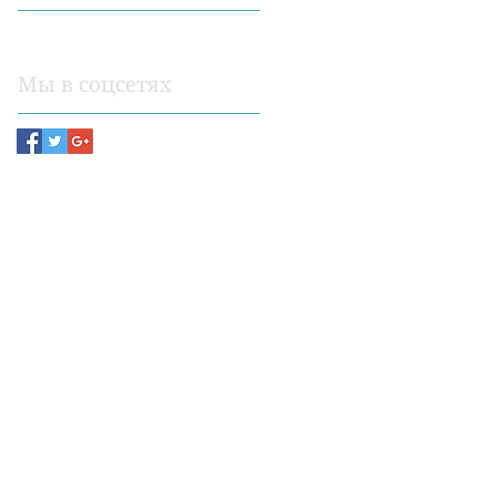
КПТ
РЭПТ
Мы в соцсетях