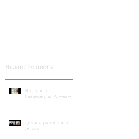
Недавние посты
Интервью с
Владимиром Ромеком
Демонстрационные
сессии