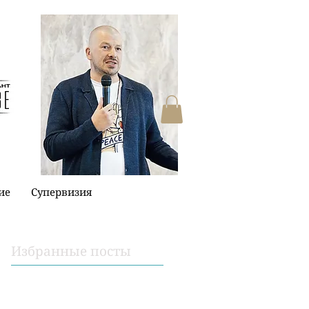
ие
Супервизия
Избранные посты