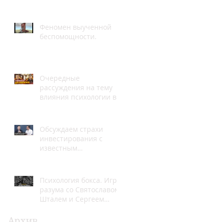
Феномен выученной
беспомощности.
Очередные
рассуждения на тему
влияния психологии в
профессиональном
боксе.
Обсуждаем страхи
инвестирования с
известным
финансовым
аналитиком Рами
Зайцманом
Психология бокса. Игры
разума со Святославом
Шталем и Сергеем
Падве.
Архив