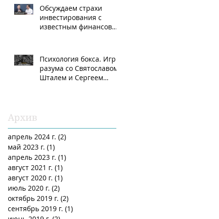
Обсуждаем страхи
инвестирования с
известным финансовым
аналитиком Рами
Зайцманом
Психология бокса. Игры
разума со Святославом
Шталем и Сергеем
Падве.
Архив
апрель 2024 г.
(2)
2 поста
май 2023 г.
(1)
1 пост
апрель 2023 г.
(1)
1 пост
август 2021 г.
(1)
1 пост
август 2020 г.
(1)
1 пост
июль 2020 г.
(2)
2 поста
октябрь 2019 г.
(2)
2 поста
сентябрь 2019 г.
(1)
1 пост
июнь 2019 г.
(2)
2 поста