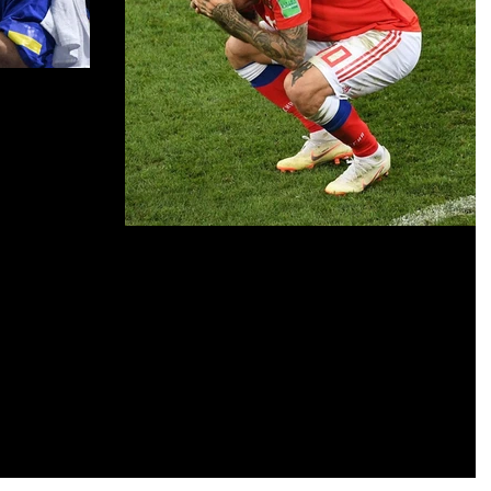
спорта.
 Да,
щество Усику,
что у Мурата
Сложности психологии
футболистов.
В последнее время, в спортивной психолог
все более становятся востребованы навыки
индивидуальной терапии. Особенно, в
спорте высших...