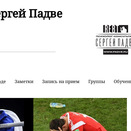
ергей Падве
оде
Заметки
Запись на прием
Группы
Обучен