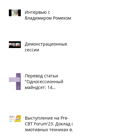
Интервью с
Владимиром Ромеком
Демонстрационные
сессии
Перевод статьи
"Односессионный
майндсет: 14
принципов,
полученных в
результате анализа
литературы."
Выступление на Pre-
CBT Forum'23. Доклад об
эмотивных техниках в
КПТ. Начало в 4.26.00