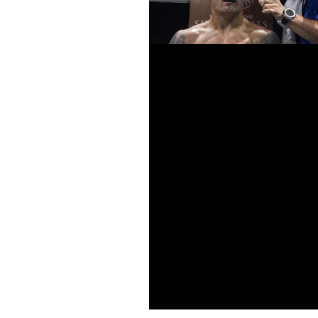
Усик - Гассиев. Бокс -
психологический вид 
Это был прекрасный поединок.
большинство отдавало преиму
но, при этом, многие верили, 
получится и ему...