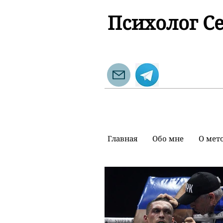
Психолог С
Главная
Обо мне
О мет