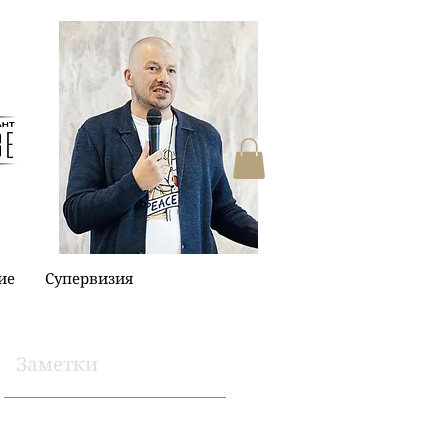
ие
Супервизия
Заметки